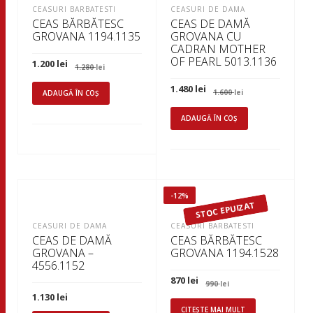
CEASURI BARBATESTI
CEASURI DE DAMA
CEAS BĂRBĂTESC
CEAS DE DAMĂ
GROVANA 1194.1135
GROVANA CU
CADRAN MOTHER
OF PEARL 5013.1136
Prețul
Prețul
1.200
lei
1.280
lei
inițial
curent
a
este:
Prețul
Prețul
1.480
lei
fost:
1.200 lei.
1.600
lei
ADAUGĂ ÎN COȘ
inițial
curent
1.280 lei.
a
este:
fost:
1.480 lei.
ADAUGĂ ÎN COȘ
1.600 lei.
-12%
STOC EPUIZAT
CEASURI DE DAMA
CEASURI BARBATESTI
CEAS DE DAMĂ
CEAS BĂRBĂTESC
GROVANA –
GROVANA 1194.1528
4556.1152
Prețul
Prețul
870
lei
990
lei
inițial
curent
1.130
lei
a
este:
fost:
870 lei.
CITEȘTE MAI MULT