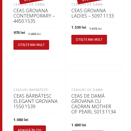
CEASURI DE DAMA
CEASURI DE DAMA
CEAS GROVANA
CEAS GROVANA
CONTEMPORARY –
LADIES – 5097.1133
4450.1535
Prețul
Prețul
1.530
lei
1.670
lei
inițial
curent
Prețul
Prețul
970
lei
1.480
lei
a
este:
inițial
curent
fost:
1.530 lei.
CITEȘTE MAI MULT
a
este:
1.670 lei.
fost:
970 lei.
CITEȘTE MAI MULT
1.480 lei.
CEASURI BARBATESTI
CEASURI DE DAMA
CEAS BĂRBĂTESC
CEAS DE DAMĂ
ELEGANT GROVANA
GROVANA CU
1550.1539
CADRAN MOTHER
OF PEARL 5013.1134
1.080
lei
1.600
lei
ADAUGĂ ÎN COȘ