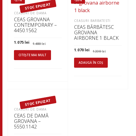
STOC EPUIZAT
CEASURI DE DAMA
CEAS GROVANA
CEASURI BARBATESTI
CONTEMPORARY –
CEAS BĂRBĂTESC
4450.1562
GROVANA
AIRBORNE 1 BLACK
Prețul
Prețul
1.075
lei
1.480
lei
inițial
curent
Prețul
Prețul
1.070
lei
a
este:
1.330
lei
inițial
curent
fost:
1.075 lei.
CITEȘTE MAI MULT
a
este:
1.480 lei.
fost:
1.070 lei.
ADAUGĂ ÎN COȘ
1.330 lei.
STOC EPUIZAT
CEASURI DE DAMA
CEAS DE DAMĂ
GROVANA –
5550.1142