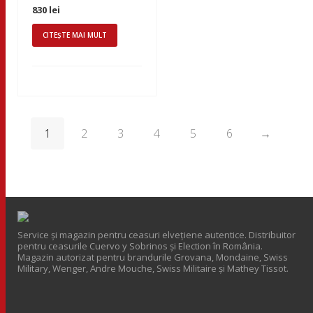
830
lei
CITEȘTE MAI MULT
1
2
3
4
5
6
→
Service și magazin pentru ceasuri elveţiene autentice. Distribuitor
pentru ceasurile Cuervo y Sobrinos și Election în România.
Magazin autorizat pentru brandurile Grovana, Mondaine, Swiss
Military, Wenger, Andre Mouche, Swiss Militaire și Mathey Tissot.