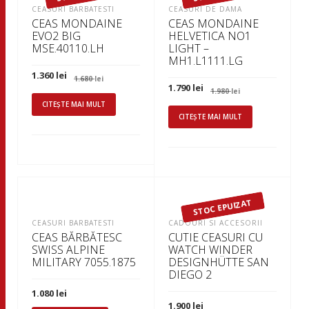
CEASURI BARBATESTI
CEASURI DE DAMA
CEAS MONDAINE
CEAS MONDAINE
EVO2 BIG
HELVETICA NO1
MSE.40110.LH
LIGHT –
MH1.L1111.LG
Prețul
Prețul
1.360
lei
1.680
lei
inițial
curent
Prețul
Prețul
1.790
lei
1.980
lei
a
este:
inițial
curent
fost:
1.360 lei.
CITEȘTE MAI MULT
a
este:
1.680 lei.
fost:
1.790 lei.
CITEȘTE MAI MULT
1.980 lei.
STOC EPUIZAT
CEASURI BARBATESTI
CADOURI SI ACCESORII
CEAS BĂRBĂTESC
CUTIE CEASURI CU
SWISS ALPINE
WATCH WINDER
MILITARY 7055.1875
DESIGNHÜTTE SAN
DIEGO 2
1.080
lei
1.900
lei