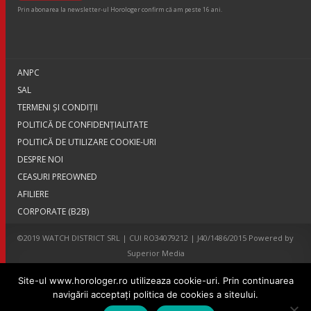
Prin abonarea la newsletter-ul Horologer confirm că am peste 16 ani.
ANPC
SAL
TERMENI ŞI CONDIŢII
POLITICĂ DE CONFIDENȚIALITATE
POLITICĂ DE UTILIZARE COOKIE-URI
DESPRE NOI
CEASURI PREOWNED
AFILIERE
CORPORATE (B2B)
©2019 WATCH DISTRICT SRL | CUI RO34079212 | J40/1486/2015 Powered by
Superior Media
Site-ul www.horologer.ro utilizeaza cookie-uri. Prin continuarea
navigării acceptaţi politica de cookies a siteului.