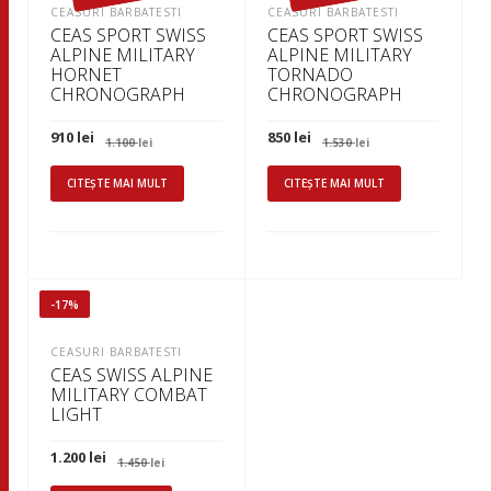
CEASURI BARBATESTI
CEASURI BARBATESTI
CEAS SPORT SWISS
CEAS SPORT SWISS
ALPINE MILITARY
ALPINE MILITARY
HORNET
TORNADO
CHRONOGRAPH
CHRONOGRAPH
Prețul
Prețul
Prețul
Prețul
910
lei
850
lei
1.100
lei
1.530
lei
inițial
curent
inițial
curent
a
este:
a
este:
fost:
910 lei.
fost:
850 lei.
CITEȘTE MAI MULT
CITEȘTE MAI MULT
1.100 lei.
1.530 lei.
-17%
CEASURI BARBATESTI
CEAS SWISS ALPINE
MILITARY COMBAT
LIGHT
Prețul
Prețul
1.200
lei
1.450
lei
inițial
curent
a
este: