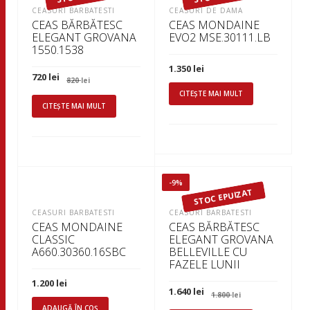
CEASURI BARBATESTI
CEASURI DE DAMA
CEAS BĂRBĂTESC
CEAS MONDAINE
ELEGANT GROVANA
EVO2 MSE.30111.LB
1550.1538
1.350
lei
Prețul
Prețul
720
lei
820
lei
inițial
curent
CITEȘTE MAI MULT
a
este:
fost:
720 lei.
CITEȘTE MAI MULT
820 lei.
-9%
STOC EPUIZAT
CEASURI BARBATESTI
CEASURI BARBATESTI
CEAS MONDAINE
CEAS BĂRBĂTESC
CLASSIC
ELEGANT GROVANA
A660.30360.16SBC
BELLEVILLE CU
FAZELE LUNII
1.200
lei
Prețul
Prețul
1.640
lei
1.800
lei
inițial
curent
ADAUGĂ ÎN COȘ