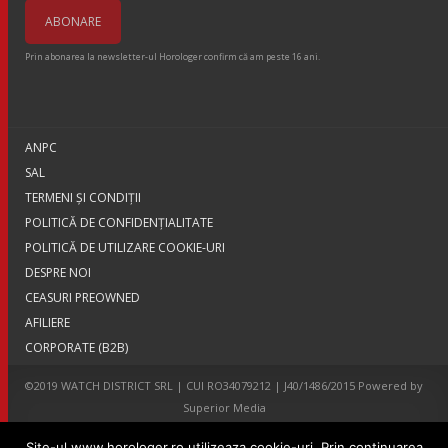
Prin abonarea la newsletter-ul Horologer confirm că am peste 16 ani.
ANPC
SAL
TERMENI ŞI CONDIŢII
POLITICĂ DE CONFIDENȚIALITATE
POLITICĂ DE UTILIZARE COOKIE-URI
DESPRE NOI
CEASURI PREOWNED
AFILIERE
CORPORATE (B2B)
©2019 WATCH DISTRICT SRL | CUI RO34079212 | J40/1486/2015 Powered by
Superior Media
Site-ul www.horologer.ro utilizeaza cookie-uri. Prin continuarea