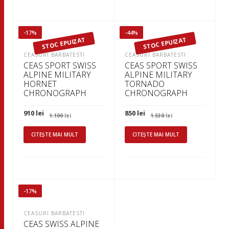
-17%
-44%
STOC EPUIZAT
STOC EPUIZAT
CEASURI BARBATESTI
CEASURI BARBATESTI
CEAS SPORT SWISS
CEAS SPORT SWISS
ALPINE MILITARY
ALPINE MILITARY
HORNET
TORNADO
CHRONOGRAPH
CHRONOGRAPH
Prețul
Prețul
Prețul
Prețul
910
lei
850
lei
1.100
lei
1.530
lei
inițial
curent
inițial
curent
a
este:
a
este:
fost:
910 lei.
fost:
850 lei.
CITEȘTE MAI MULT
CITEȘTE MAI MULT
1.100 lei.
1.530 lei.
-17%
CEASURI BARBATESTI
CEAS SWISS ALPINE