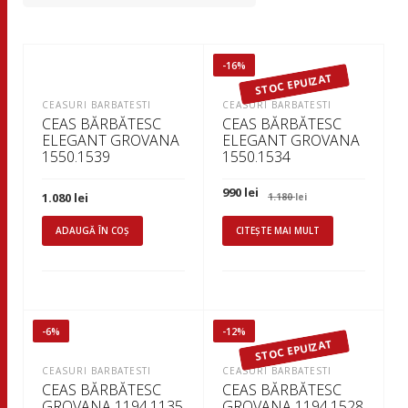
-16%
STOC EPUIZAT
CEASURI BARBATESTI
CEASURI BARBATESTI
CEAS BĂRBĂTESC
CEAS BĂRBĂTESC
ELEGANT GROVANA
ELEGANT GROVANA
1550.1539
1550.1534
Prețul
Prețul
990
lei
1.080
lei
1.180
lei
inițial
curent
a
este:
fost:
990 lei.
ADAUGĂ ÎN COȘ
CITEȘTE MAI MULT
1.180 lei.
-6%
-12%
STOC EPUIZAT
CEASURI BARBATESTI
CEASURI BARBATESTI
CEAS BĂRBĂTESC
CEAS BĂRBĂTESC
GROVANA 1194.1135
GROVANA 1194.1528