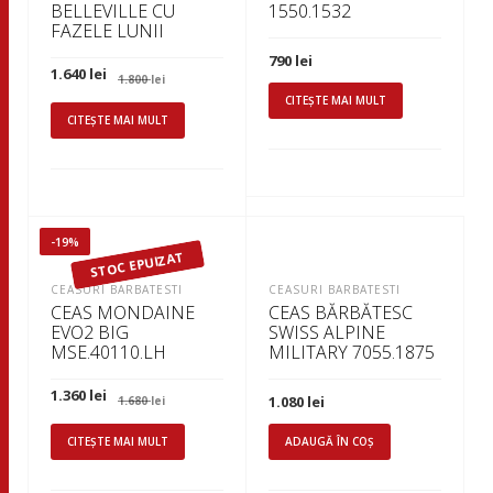
BELLEVILLE CU
1550.1532
FAZELE LUNII
790
lei
Prețul
Prețul
1.640
lei
1.800
lei
inițial
curent
CITEȘTE MAI MULT
a
este:
fost:
1.640 lei.
CITEȘTE MAI MULT
1.800 lei.
-19%
STOC EPUIZAT
CEASURI BARBATESTI
CEASURI BARBATESTI
CEAS MONDAINE
CEAS BĂRBĂTESC
EVO2 BIG
SWISS ALPINE
MSE.40110.LH
MILITARY 7055.1875
Prețul
Prețul
1.360
lei
1.080
lei
1.680
lei
inițial
curent
a
este:
fost:
1.360 lei.
CITEȘTE MAI MULT
ADAUGĂ ÎN COȘ
1.680 lei.