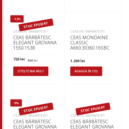
-12%
STOC EPUIZAT
CEASURI BARBATESTI
CEASURI BARBATESTI
CEAS BĂRBĂTESC
CEAS MONDAINE
ELEGANT GROVANA
CLASSIC
1550.1538
A660.30360.16SBC
Prețul
Prețul
720
lei
1.200
lei
820
lei
inițial
curent
a
este:
fost:
720 lei.
CITEȘTE MAI MULT
ADAUGĂ ÎN COȘ
820 lei.
-9%
STOC EPUIZAT
STOC EPUIZAT
CEASURI BARBATESTI
CEASURI BARBATESTI
CEAS BĂRBĂTESC
CEAS BĂRBĂTESC
ELEGANT GROVANA
ELEGANT GROVANA