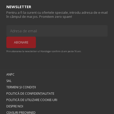
NEWSLETTER
Pentru a fi la curent cu ofertele speciale, introdu adresa de e-mail
în câmpul de mai jos. Promitem zero spam!
Prin abonarea la newsletter-ul Horologer confirm că am peste 16 ani.
ANPC
SAL
TERMENI ŞI CONDIŢII
POLITICĂ DE CONFIDENȚIALITATE
POLITICĂ DE UTILIZARE COOKIE-URI
DESPRE NOI
CEASURI PREOWNED