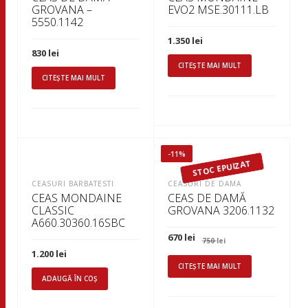
GROVANA –
EVO2 MSE.30111.LB
5550.1142
1.350
lei
830
lei
CITEȘTE MAI MULT
CITEȘTE MAI MULT
-11%
STOC EPUIZAT
CEASURI BARBATESTI
CEASURI DE DAMA
CEAS MONDAINE
CEAS DE DAMĂ
CLASSIC
GROVANA 3206.1132
A660.30360.16SBC
Prețul
Prețul
670
lei
750
lei
inițial
curent
1.200
lei
a
este:
fost:
670 lei.
CITEȘTE MAI MULT
750 lei.
ADAUGĂ ÎN COȘ