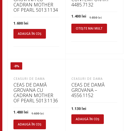
CADRAN MOTHER
4485.7132
OF PEARL 5013.1134
Prețul
Prețul
1.400
lei
1.850
lei
inițial
curent
1.600
lei
a
este:
fost:
1.400 lei.
CITEȘTE MAI MULT
1.850 lei.
ADAUGĂ ÎN COȘ
-8%
CEASURI DE DAMA
CEASURI DE DAMA
CEAS DE DAMĂ
CEAS DE DAMĂ
GROVANA CU
GROVANA –
CADRAN MOTHER
4556.1152
OF PEARL 5013.1136
1.130
lei
Prețul
Prețul
1.480
lei
1.600
lei
inițial
curent
ADAUGĂ ÎN COȘ
a
este:
fost:
1.480 lei.
ADAUGĂ ÎN COȘ
1.600 lei.