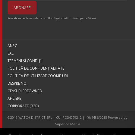
Prin abonarea la newsletter-ul Horologer confirm că am peste 16 ani.
ANPC
SAL
TERMENI ŞI CONDIŢII
POLITICĂ DE CONFIDENȚIALITATE
POLITICĂ DE UTILIZARE COOKIE-URI
DESPRE NOI
CEASURI PREOWNED
AFILIERE
CORPORATE (B2B)
©2019 WATCH DISTRICT SRL | CUI RO34079212 | J40/1486/2015 Powered by
Superior Media