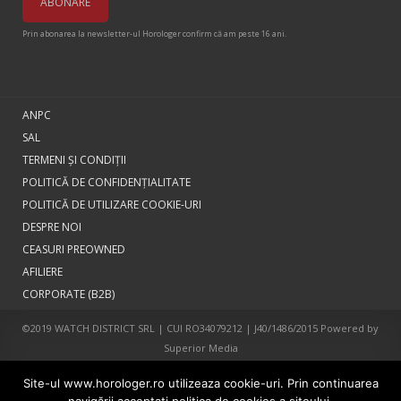
Prin abonarea la newsletter-ul Horologer confirm că am peste 16 ani.
ANPC
SAL
TERMENI ŞI CONDIŢII
POLITICĂ DE CONFIDENȚIALITATE
POLITICĂ DE UTILIZARE COOKIE-URI
DESPRE NOI
CEASURI PREOWNED
AFILIERE
CORPORATE (B2B)
©2019 WATCH DISTRICT SRL | CUI RO34079212 | J40/1486/2015 Powered by
Superior Media
Site-ul www.horologer.ro utilizeaza cookie-uri. Prin continuarea