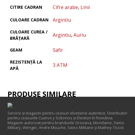
Cifre arabe
,
Linii
CITIRE CADRAN
Argintiu
CULOARE CADRAN
CULOARE CUREA /
Argintiu
,
Auriu
BRĂȚARĂ
Safir
GEAM
REZISTENȚĂ LA
3 ATM
APĂ
PRODUSE SIMILARE
Service și magazin pentru ceasuri elveţiene autentice. Distribuitor
pentru ceasurile Cuervo y Sobrinos și Election în România.
Magazin autorizat pentru brandurile Grovana, Mondaine, Swiss
Military, Wenger, Andre Mouche, Swiss Militaire și Mathey Tissot.