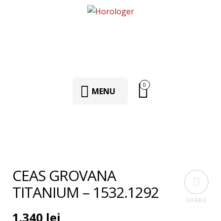
0
MENU
CEAS GROVANA
TITANIUM – 1532.1292
SHARE
1.340
lei