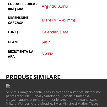
CULOARE CUREA /
Argintiu
,
Auriu
BRĂȚARĂ
DIMENSIUNE
Mare (41 – 45 mm)
CARCASĂ
Calendar
,
Dată
FUNCȚII
Safir
GEAM
REZISTENȚĂ LA
5 ATM
APĂ
PRODUSE SIMILARE
Service și magazin pentru ceasuri elveţiene autentice. Distribuitor
pentru ceasurile Cuervo y Sobrinos și Election în România.
Magazin autorizat pentru brandurile Grovana, Mondaine, Swiss
Military, Wenger, Andre Mouche, Swiss Militaire și Mathey Tissot.