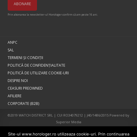
Prin abonarea la newsletter-ul Horologer confirm că am peste 16 ani.
ANPC
SAL
TERMENI ŞI CONDIŢII
POLITICĂ DE CONFIDENȚIALITATE
POLITICĂ DE UTILIZARE COOKIE-URI
DESPRE NOI
CEASURI PREOWNED
AFILIERE
CORPORATE (B2B)
©2019 WATCH DISTRICT SRL | CUI RO34079212 | J40/1486/2015 Powered by
Superior Media
Site-ul www.horologer.ro utilizeaza cookie-uri. Prin continuarea