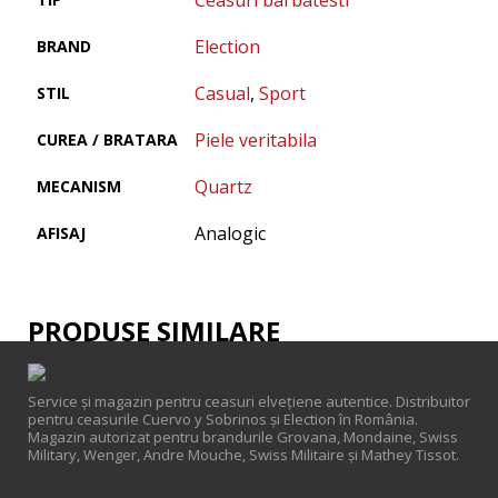
Ceasuri barbatesti
Election
BRAND
Casual
,
Sport
STIL
Piele veritabila
CUREA / BRATARA
Quartz
MECANISM
Analogic
AFISAJ
PRODUSE SIMILARE
Service și magazin pentru ceasuri elveţiene autentice. Distribuitor
pentru ceasurile Cuervo y Sobrinos și Election în România.
Magazin autorizat pentru brandurile Grovana, Mondaine, Swiss
Military, Wenger, Andre Mouche, Swiss Militaire și Mathey Tissot.