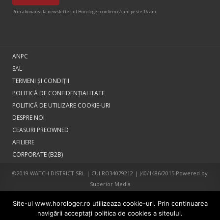
Prin abonarea la newsletter-ul Horologer confirm că am peste 16 ani.
ANPC
SAL
TERMENI ŞI CONDIŢII
POLITICĂ DE CONFIDENȚIALITATE
POLITICĂ DE UTILIZARE COOKIE-URI
DESPRE NOI
CEASURI PREOWNED
AFILIERE
CORPORATE (B2B)
©2019 WATCH DISTRICT SRL | CUI RO34079212 | J40/1486/2015 Powered by
Superior Media
Site-ul www.horologer.ro utilizeaza cookie-uri. Prin continuarea
navigării acceptaţi politica de cookies a siteului.