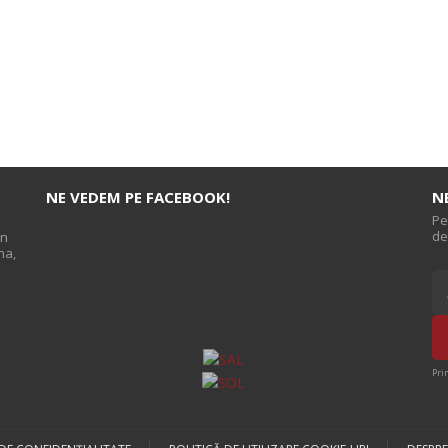
NE VEDEM PE FACEBOOK!
N
Pe
de
on
na,
s
Pri