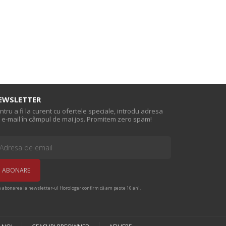
EWSLETTER
ntru a fi la curent cu ofertele speciale, introdu adresa
 e-mail în câmpul de mai jos. Promitem zero spam!
n abonarea la newsletter-ul Horologer confirm că am peste 16 ani.