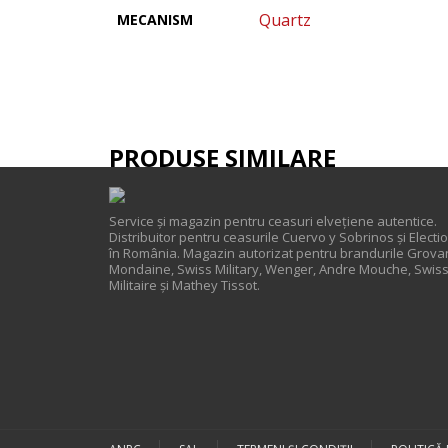
Quartz
MECANISM
PRODUSE SIMILARE
Service și magazin pentru ceasuri elveţiene autentice.
Distribuitor pentru ceasurile Cuervo y Sobrinos și Electi
în România. Magazin autorizat pentru brandurile Grova
Mondaine, Swiss Military, Wenger, Andre Mouche, Swis
Militaire și Mathey Tissot.