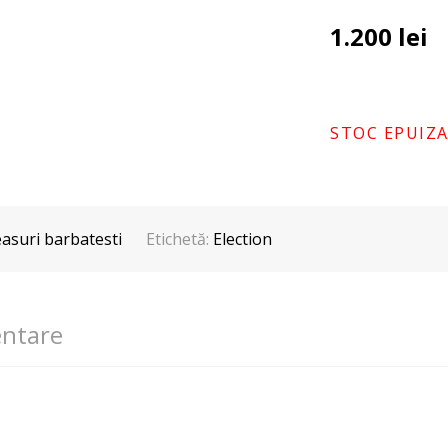
1.200
lei
STOC EPUIZ
asuri barbatesti
Etichetă:
Election
entare