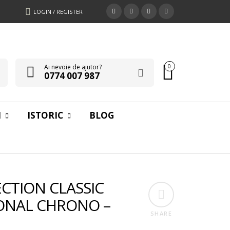
LOGIN / REGISTER
Ai nevoie de ajutor?
0
0774 007 987
I
ISTORIC
BLOG
ECTION CLASSIC
ONAL CHRONO –
SHARE