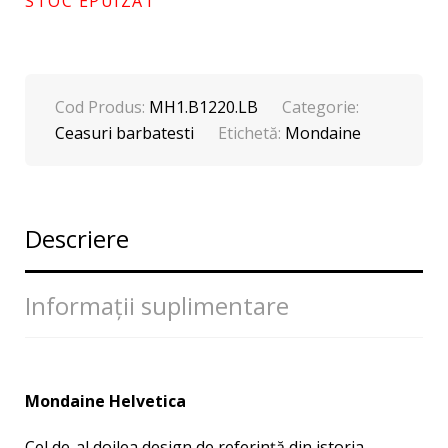
STOC EPUIZAT
Cod Produs:
MH1.B1220.LB
Categorie:
Ceasuri barbatesti
Etichetă:
Mondaine
Descriere
Informații suplimentare
Mondaine Helvetica
Cel de-al doilea design de referinţă din istoria