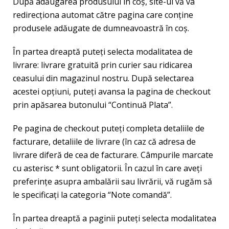
După adăugarea produsului în coș, site-ul vă va
redirecționa automat către pagina care conține
produsele adăugate de dumneavoastră în coş.
În partea dreaptă puteți selecta modalitatea de
livrare: livrare gratuită prin curier sau ridicarea
ceasului din magazinul nostru. După selectarea
acestei opțiuni, puteţi avansa la pagina de checkout
prin apăsarea butonului “Continuă Plata”.
Pe pagina de checkout puteți completa detaliile de
facturare, detaliile de livrare (în caz că adresa de
livrare diferă de cea de facturare. Câmpurile marcate
cu asterisc * sunt obligatorii. În cazul în care aveți
preferințe asupra ambalării sau livrării, vă rugăm să
le specificați la categoria “Note comandă”.
În partea dreaptă a paginii puteți selecta modalitatea