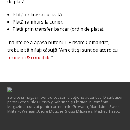
de plată:
Plată online securizată;
Plată ramburs la curier;
Plată prin transfer bancar (ordin de plată).
Înainte de a apăsa butonul “Plasare Comandă”,
trebuie să bifați căsuţă “Am citit și sunt de acord cu
termenii & condițiile
.”
Service și magazin pentru ceasuri elveţiene autentice. Distribuitor
pentru ceasurile Cuervo y Sobrinos și Election în România.
Magazin autorizat pentru brandurile Grovana, Mondaine, Swiss
Military, Wenger, Andre Mouche, Swiss Militaire și Mathey Tissot.