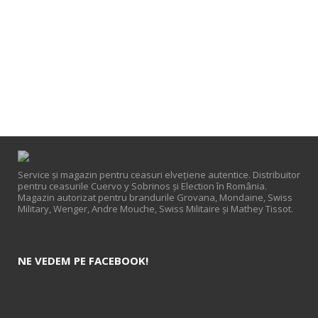
Service și magazin pentru ceasuri elveţiene autentice. Distribuitor
pentru ceasurile Cuervo y Sobrinos și Election în România.
Magazin autorizat pentru brandurile Grovana, Mondaine, Swiss
Military, Wenger, Andre Mouche, Swiss Militaire și Mathey Tissot.
NE VEDEM PE FACEBOOK!