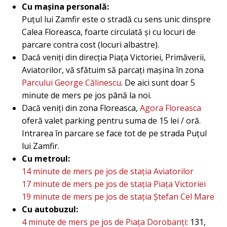
Cu mașina personală:
Puțul lui Zamfir este o stradă cu sens unic dinspre
Calea Floreasca, foarte circulată și cu locuri de
parcare contra cost (locuri albastre).
Dacă veniți din direcția Piața Victoriei, Primăverii,
Aviatorilor, vă sfătuim să parcați mașina în zona
Parcului George Călinescu
. De aici sunt doar 5
minute de mers pe jos până la noi.
Dacă veniți din zona Floreasca,
Agora Floreasca
oferă valet parking pentru suma de 15 lei / oră.
Intrarea în parcare se face tot de pe strada Puțul
lui Zamfir.
Cu metroul:
14 minute de mers pe jos de stația Aviatorilor
17 minute de mers pe jos de stația Piața Victoriei
19 minute de mers pe jos de stația Ștefan Cel Mare
Cu autobuzul:
4 minute de mers pe jos de Piața Dorobanți
: 131,