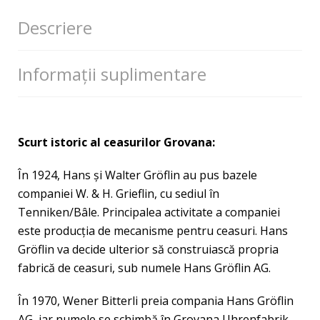
Descriere
Informații suplimentare
Scurt istoric al ceasurilor Grovana:
În 1924, Hans şi Walter Gröflin au pus bazele
companiei W. & H. Grieflin, cu sediul în
Tenniken/Bâle. Principalea activitate a companiei
este producţia de mecanisme pentru ceasuri. Hans
Gröflin va decide ulterior să construiască propria
fabrică de ceasuri, sub numele Hans Gröflin AG.
În 1970, Wener Bitterli preia compania Hans Gröflin
AG, iar numele se schimbă în Grovana Uhrenfabrik