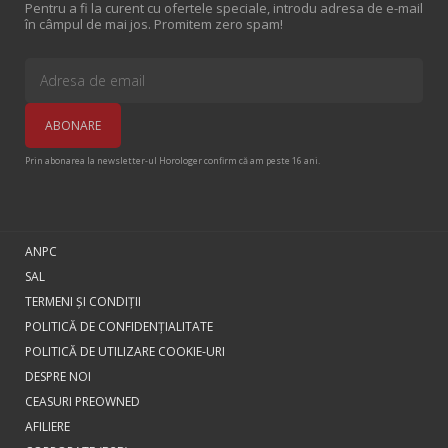
Pentru a fi la curent cu ofertele speciale, introdu adresa de e-mail
în câmpul de mai jos. Promitem zero spam!
Prin abonarea la newsletter-ul Horologer confirm că am peste 16 ani.
ANPC
SAL
TERMENI ŞI CONDIŢII
POLITICĂ DE CONFIDENȚIALITATE
POLITICĂ DE UTILIZARE COOKIE-URI
DESPRE NOI
CEASURI PREOWNED
AFILIERE