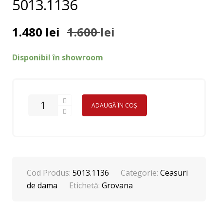
5013.1136
1.480
lei
1.600
lei
Prețul
Prețul
inițial
curent
a
este:
Disponibil în showroom
fost:
1.480 lei.
1.600 lei.
ADAUGĂ ÎN COȘ
Cod Produs:
5013.1136
Categorie:
Ceasuri
de dama
Etichetă:
Grovana