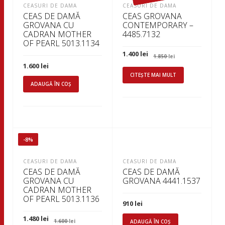
CEASURI DE DAMA
CEASURI DE DAMA
CEAS DE DAMĂ
CEAS GROVANA
GROVANA CU
CONTEMPORARY –
CADRAN MOTHER
4485.7132
OF PEARL 5013.1134
Prețul
Prețul
1.400
lei
1.850
lei
inițial
curent
1.600
lei
a
este:
fost:
1.400 lei.
CITEȘTE MAI MULT
1.850 lei.
ADAUGĂ ÎN COȘ
-8%
CEASURI DE DAMA
CEASURI DE DAMA
CEAS DE DAMĂ
CEAS DE DAMĂ
GROVANA CU
GROVANA 4441.1537
CADRAN MOTHER
OF PEARL 5013.1136
910
lei
Prețul
Prețul
1.480
lei
1.600
lei
ADAUGĂ ÎN COȘ