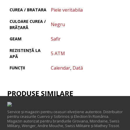
Piele veritabila
CUREA / BRATARA
CULOARE CUREA /
Negru
BRĂȚARĂ
Safir
GEAM
REZISTENȚĂ LA
5 ATM
APĂ
Calendar
,
Dată
FUNCȚII
PRODUSE SIMILARE
Service și magazin pentru ceasuri elveţiene autentice. Distribuitor
pentru ceasurile Cuervo y Sobrinos și Election în România.
Magazin autorizat pentru brandurile Grovana, Mondaine, Swiss
Military, Wenger, Andre Mouche, Swiss Militaire și Mathey Tissot.