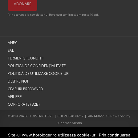
Prin abonarea la newsletter-ul Horologer confirm că am peste 16 ani.
ANPC
SAL
TERMENI ŞI CONDIŢII
POLITICĂ DE CONFIDENȚIALITATE
POLITICĂ DE UTILIZARE COOKIE-URI
DESPRE NOI
CEASURI PREOWNED
AFILIERE
CORPORATE (B2B)
©2019 WATCH DISTRICT SRL | CUI RO34079212 | J40/1486/2015 Powered by
Superior Media
Site-ul www.horologer.ro utilizeaza cookie-uri. Prin continuarea