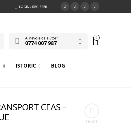
LOGIN / REGISTER
Ai nevoie de ajutor?
0
0774 007 987
I
ISTORIC
BLOG
RANSPORT CEAS –
UE
SHARE