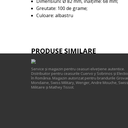
Dimensiuni: Ø 82 mm, înălțime: 68 mm;
Greutate: 100 de grame;
Culoare: albastru
PRODUSE SIMILARE
Service și magazin pentru ceasuri elveţiene autentice.
Distribuitor pentru ceasurile Cuervo y Sobrinos și Electi
în România. Magazin autorizat pentru brandurile Grova
Mondaine, Swiss Military, Wenger, Andre Mouche, Swis
Militaire și Mathey Tissot.