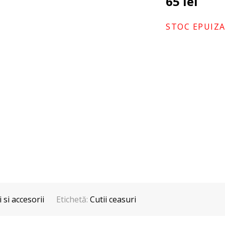
65
lei
STOC EPUIZ
 si accesorii
Etichetă:
Cutii ceasuri