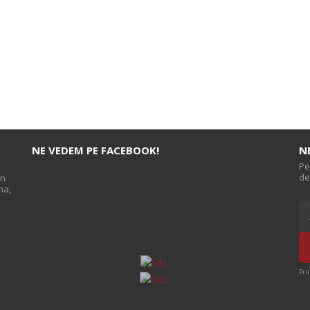
NE VEDEM PE FACEBOOK!
N
Pe
de
on
na,
s
Pri