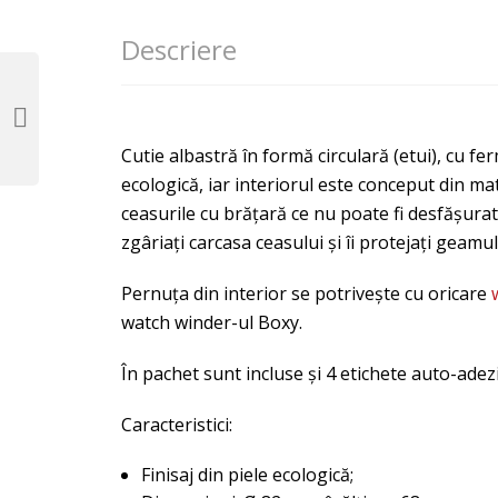
Descriere
Cutie albastră în formă circulară (etui), cu f
ecologică, iar interiorul este conceput din ma
ceasurile cu brățară ce nu poate fi desfășurat
zgâriați carcasa ceasului și îi protejați geamu
Pernuța din interior se potrivește cu oricare
watch winder-ul Boxy.
În pachet sunt incluse și 4 etichete auto-adezi
Caracteristici:
Finisaj din piele ecologică;