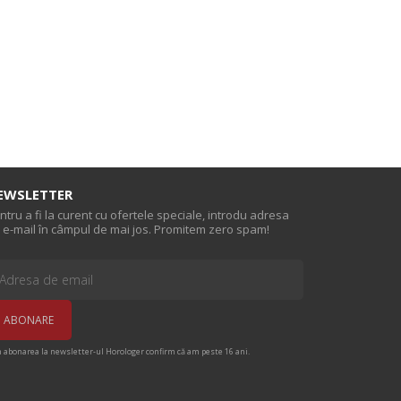
EWSLETTER
ntru a fi la curent cu ofertele speciale, introdu adresa
 e-mail în câmpul de mai jos. Promitem zero spam!
n abonarea la newsletter-ul Horologer confirm că am peste 16 ani.