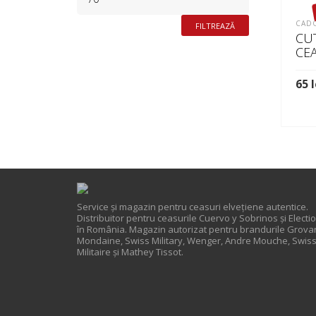
MAXIM
CADO
FILTREAZĂ
CU
CE
65
l
CI
Service și magazin pentru ceasuri elveţiene autentice.
Distribuitor pentru ceasurile Cuervo y Sobrinos și Electi
în România. Magazin autorizat pentru brandurile Grova
Mondaine, Swiss Military, Wenger, Andre Mouche, Swis
Militaire și Mathey Tissot.