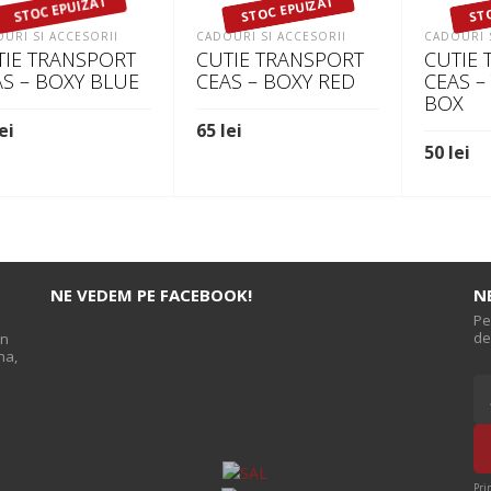
STOC EPUIZAT
STOC EPUIZAT
ST
URI SI ACCESORII
CADOURI SI ACCESORII
CADOURI 
TIE TRANSPORT
CUTIE TRANSPORT
CUTIE
AS – BOXY BLUE
CEAS – BOXY RED
CEAS –
BOX
ei
65
lei
50
lei
TEȘTE MAI MULT
CITEȘTE MAI MULT
CITEȘTE
NE VEDEM PE FACEBOOK!
N
Pe
de
on
na,
s
Pri