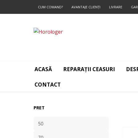
CUM COMAND?
AVANTAJE CLIENŢI
LIVRARE
GAR
CONTACT
ACASĂ
REPARAȚII CEASURI
DES
CONTACT
PRET
PREȚ
MINIM
PREȚ