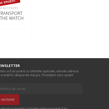
OC EPUIZAT
SI ACCESORII
 TRANSPORT
 THE WATCH
 MAI MULT
EWSLETTER
ntru a fi la curent cu ofertele speciale, introdu adresa
 e-mail în câmpul de mai jos. Promitem zero spam!
n abonarea la newsletter-ul Horologer confirm că am peste 16 ani.