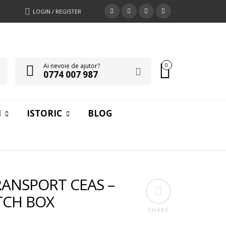
LOGIN / REGISTER
Ai nevoie de ajutor?
0
0774 007 987
I
ISTORIC
BLOG
RANSPORT CEAS –
TCH BOX
SHARE