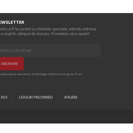
EWSLETTER
ntru a fi la curent cu ofertele speciale, introdu adresa
 e-mail în câmpul de mai jos. Promitem zero spam!
n abonarea la newsletter-ul Horologer confirm că am peste 16 ani.
 NOI
CEASURI PREOWNED
AFILIERE