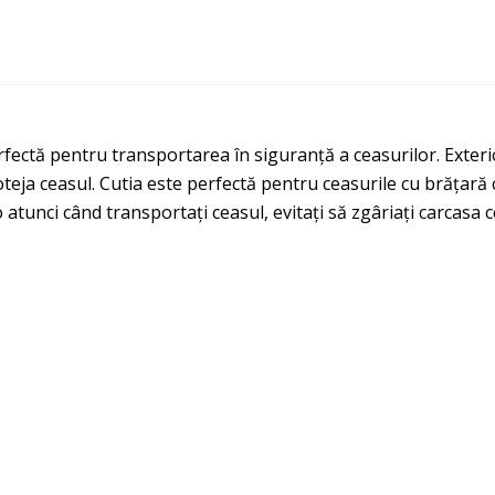
rfectă pentru transportarea în siguranță a ceasurilor. Exterio
teja ceasul. Cutia este perfectă pentru ceasurile cu brățară
 atunci când transportați ceasul, evitați să zgâriați carcasa c