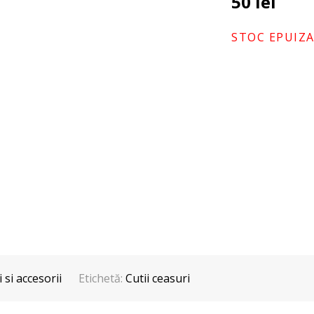
50
lei
STOC EPUIZ
 si accesorii
Etichetă:
Cutii ceasuri