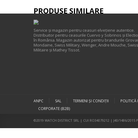
PRODUSE SIMILARE
Service și magazin pentru ceasuri elveţiene autentice.
Distribuitor pentru ceasurile Cuervo y Sobrinos și Electi
în România. Magazin autorizat pentru brandurile Grova
Mondaine, Swiss Military, Wenger, Andre Mouche, Swis
Militaire și Mathey Tissot.
ANPC
SAL
TERMENI ŞI CONDIŢII
POLITICĂ
CORPORATE (B2B)
©2019 WATCH DISTRICT SRL | CUI RO34079212 | J40/1486/2015 