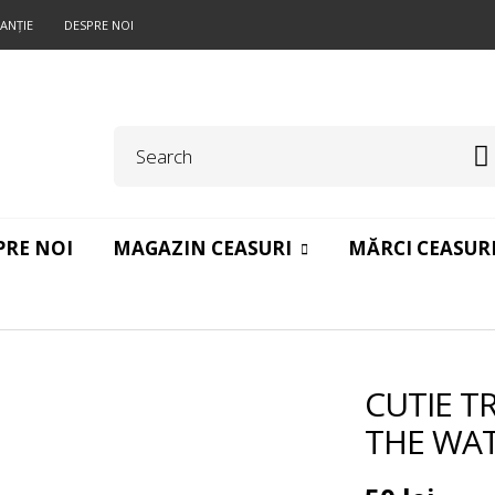
ANŢIE
DESPRE NOI
PRE NOI
MAGAZIN CEASURI
MĂRCI CEASUR
CUTIE T
THE WA