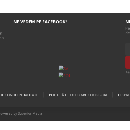
NE VEDEM PE FACEBOOK!
N
Pe
de
on
na,
s
Pri
 DE CONFIDENȚIALITATE
POLITICĂ DE UTILIZARE COOKIE-URI
DESPRE
Powered by Superior Media