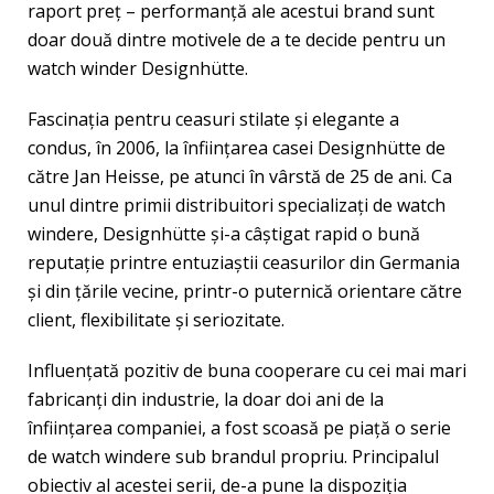
raport preț – performanță ale acestui brand sunt
doar două dintre motivele de a te decide pentru un
watch winder Designhütte.
Fascinația pentru ceasuri stilate și elegante a
condus, în 2006, la înființarea casei Designhütte de
către Jan Heisse, pe atunci în vârstă de 25 de ani. Ca
unul dintre primii distribuitori specializați de watch
windere, Designhütte și-a câștigat rapid o bună
reputație printre entuziaștii ceasurilor din Germania
și din țările vecine, printr-o puternică orientare către
client, flexibilitate și seriozitate.
Influențată pozitiv de buna cooperare cu cei mai mari
fabricanți din industrie, la doar doi ani de la
înființarea companiei, a fost scoasă pe piață o serie
de watch windere sub brandul propriu. Principalul
obiectiv al acestei serii, de-a pune la dispoziția