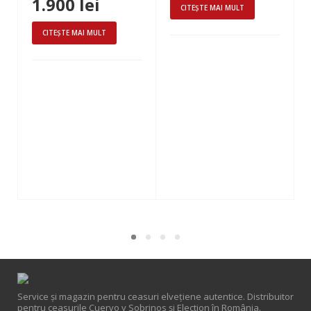
1.900
lei
CITEȘTE MAI MULT
CITEȘTE MAI MULT
Service și magazin pentru ceasuri elveţiene autentice. Distribuitor
pentru ceasurile Cuervo y Sobrinos și Election în România.