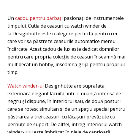
Un
cadou pentru bărbați
pasionați de instrumentele
timpului. Cutia de ceasuri cu watch winder de
la Designhütte este o alegere perfectă pentru cei
care vor să păstreze ceasurile automatice mereu
încărcate. Acest cadou de lux este dedicat domnilor
pentru care propria colecție de ceasuri înseamnă mai
mult decât un hobby, înseamnă grijă pentru propriul
timp.
Watch winder-ul
Designhütte are suprafața
exterioară elegant lăcuită, într-o nuanță intensă de
negru și dispune, în interiorul său, de două posturi
care se rotesc simultan și de un spațiu special pentru
păstrarea a trei ceasuri, cu lăcașuri prevăzute cu
pernuțe de suport. De altfel, întreg interiorul watch
winder-ului este îmbrăcat în piele de căprioară,