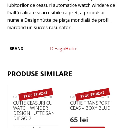
iubitorilor de ceasuri automatice watch windere de
înaltă calitate și accesibile ca preț, a propulsat
numele Designhütte pe piața mondială de profil,
marcând un succes răsunător.
DesignHutte
BRAND
PRODUSE SIMILARE
STOC EPUIZAT
STOC EPUIZAT
CADOURI SI ACCESORII
CADOURI SI ACCESORII
CUTIE CEASURI CU
CUTIE TRANSPORT
WATCH WINDER
CEAS – BOXY BLUE
DESIGNHÜTTE SAN
65
lei
DIEGO 2