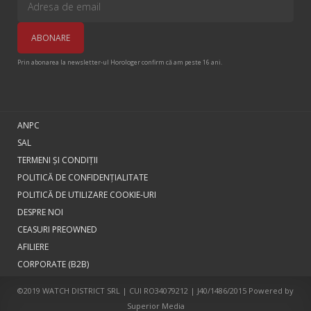
Prin abonarea la newsletter-ul Horologer confirm că am peste 16 ani.
ANPC
SAL
TERMENI ŞI CONDIŢII
POLITICĂ DE CONFIDENȚIALITATE
POLITICĂ DE UTILIZARE COOKIE-URI
DESPRE NOI
CEASURI PREOWNED
AFILIERE
CORPORATE (B2B)
©2019 WATCH DISTRICT SRL | CUI RO34079212 | J40/1486/2015 Powered by
Superior Media