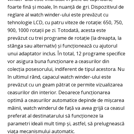
foarte fină și moale, în nuanță de gri. Dispozitivul de
reglare al watch winder-ului este prevăzut cu
tehnologie LCD, cu patru viteze de rotație: 650, 750,
900, 1000 rotații pe zi. Totodată, acesta este
prevăzut cu trei programe de rotație (la dreapta, la
stânga sau alternativ) și funcţionează cu ajutorul
unui adaptator inclus. În total, 12 programe specifice
vor asigura buna funcționare a ceasurilor din
colecția posesorului, indiferent de tipul acestora. Nu
în ultimul rând, capacul watch winder-ului este
prevăzut cu un geam pătrat ce permite vizualizarea
ceasurilor din interior. Deoarece funcționarea
optimă a ceasurilor automatice depinde de mișcarea
mâinii, watch winderul de față va avea grijă ca ceasul
preferat al destinatarului să funcționeze la
parametri ideali mult timp și, astfel, să prelugnească
viața mecanismului automatic.