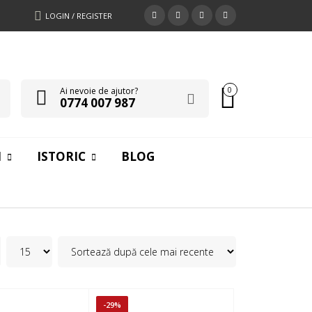
LOGIN / REGISTER
Ai nevoie de ajutor?
0
0774 007 987
I
ISTORIC
BLOG
-29%