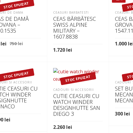
STOC EPUIZAT
ST
URI DE DAMA
CEASURI BARBATESTI
CEASURI B
AS DE DAMĂ
CEAS BĂRBĂTESC
CEAS 
OVANA –
SWISS ALPINE
GROVA
0.1535
MILITARY –
1547.1
1607.8838
Prețul
Prețul
0
lei
1.000
le
750
lei
inițial
curent
1.720
lei
TEȘTE MAI MULT
CITEȘTE
a
este:
ADAUGĂ ÎN COȘ
fost:
690 lei.
750 lei.
STOC EPUIZAT
ST
STOC EPUIZAT
URI SI ACCESORII
CADOURI 
TIE CEASURI CU
SET B
CADOURI SI ACCESORII
TCH WINDER
MECAN
CUTIE CEASURI CU
SIGNHÜTTE
MECAN
WATCH WINDER
NACO
DESIGNHÜTTE SAN
DIEGO 3
300
lei
90
lei
CITEȘTE
2.260
lei
TEȘTE MAI MULT