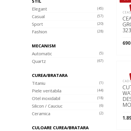
STIL
Elegant
(45)
CEAS
Casual
(57)
CE
GR
Sport
(20)
323
Fashion
(28)
69
MECANISM
Automatic
(5)
CI
Quartz
(67)
CUREA/BRATARA
CADO
Titaniu
(1)
CU
Piele veritabila
(44)
WA
Otel inoxidabil
(18)
DE
MO
Silicon / Cauciuc
(6)
Ceramica
(2)
1.8
CULOARE CUREA/BRATARA
CI