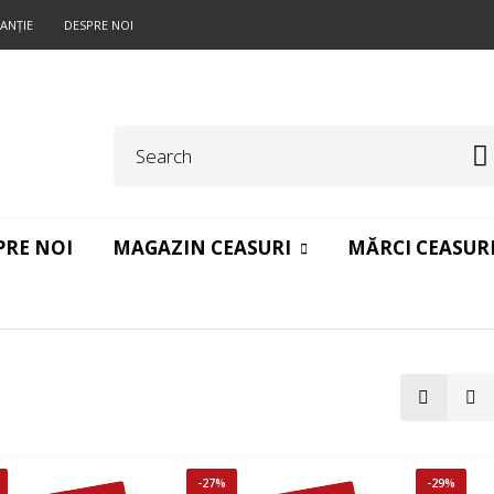
ANŢIE
DESPRE NOI
PRE NOI
MAGAZIN CEASURI
MĂRCI CEASUR
-27%
-29%