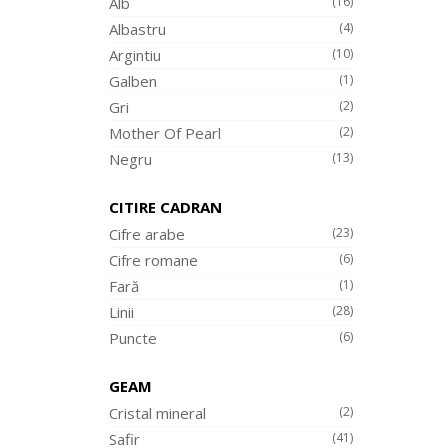
Alb
(16)
Albastru
(4)
Argintiu
(10)
Galben
(1)
Gri
(2)
Mother Of Pearl
(2)
Negru
(13)
CITIRE CADRAN
Cifre arabe
(23)
Cifre romane
(6)
Fară
(1)
Linii
(28)
Puncte
(6)
GEAM
Cristal mineral
(2)
Safir
(41)