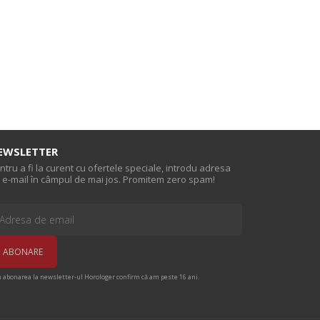
EWSLETTER
ntru a fi la curent cu ofertele speciale, introdu adresa
 e-mail în câmpul de mai jos. Promitem zero spam!
n abonarea la newsletter-ul Horologer confirm că am peste 16 ani.