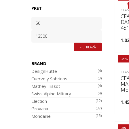
PRET
CEAS
CE
PREȚ
DA
MINIM
451
PREȚ
MAXIM
1.0
FILTREAZĂ
CI
-28%
BRAND
DesignHutte
(4)
CEAS
CE
Cuervo y Sobrinos
(3)
MA
Mathey Tissot
(4)
ME
Swiss Alpine Military
(4)
Election
(12)
1.4
Grovana
(37)
AD
Mondaine
(15)
-8%