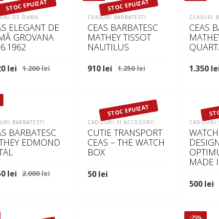
STOC EPUIZAT
STOC EPUIZAT
URI DE DAMA
CEASURI BARBATESTI
CEASURI B
AS ELEGANT DE
CEAS BARBATESC
CEAS 
MĂ GROVANA
MATHEY TISSOT
MATHE
6.1962
NAUTILUS
QUART
Prețul
Prețul
Prețul
Prețul
20
lei
910
lei
1.350
le
1.200
lei
1.250
lei
inițial
curent
inițial
curent
TEȘTE MAI MULT
CITEȘTE MAI MULT
ADAUGĂ 
a
este:
a
este:
fost:
1.020 lei.
fost:
910 lei.
STOC EPUIZAT
ST
1.200 lei.
1.250 lei.
URI BARBATESTI
CADOURI SI ACCESORII
CADOURI 
AS BARBATESC
CUTIE TRANSPORT
WATCH
THEY EDMOND
CEAS – THE WATCH
DESIG
TAL
BOX
OPTIM
MADE 
Prețul
Prețul
50
lei
2.000
lei
50
lei
inițial
curent
500
lei
AUGĂ ÎN COȘ
CITEȘTE MAI MULT
a
este:
CITEȘTE
fost:
1.450 lei.
2.000 lei.
-25%