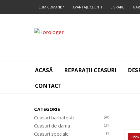
CUM COMAND?
AVANTAJE CLIENŢI
LIVRARE
GAR
CONTACT
ACASĂ
REPARAȚII CEASURI
DES
CONTACT
CATEGORIE
Ceasuri barbatesti
(48)
Ceasuri de dama
(31)
Ceasuri speciale
(1)
-15%