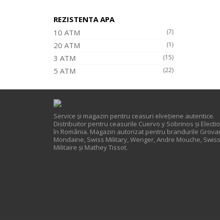
REZISTENTA APA
10 ATM
(7)
20 ATM
(1)
3 ATM
(15)
5 ATM
(22)
Service și magazin pentru ceasuri elveţiene autentice.
Distribuitor pentru ceasurile Cuervo y Sobrinos și Electi
în România. Magazin autorizat pentru brandurile Grova
Mondaine, Swiss Military, Wenger, Andre Mouche, Swis
Militaire și Mathey Tissot.