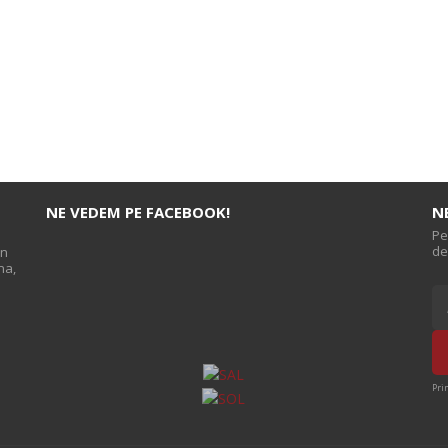
NE VEDEM PE FACEBOOK!
N
Pe
de
on
na,
s
Pri