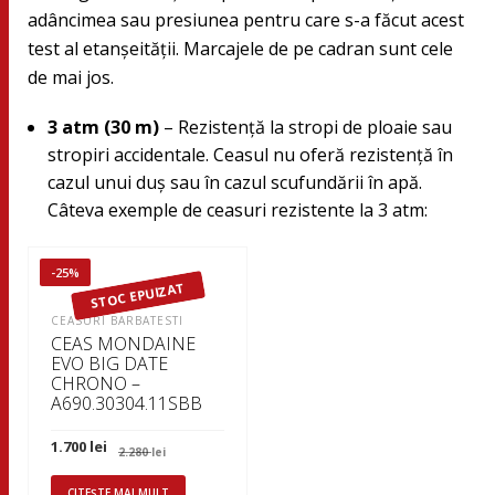
adâncimea sau presiunea pentru care s-a făcut acest
test al etanşeităţii. Marcajele de pe cadran sunt cele
de mai jos.
3 atm (30 m)
– Rezistenţă la stropi de ploaie sau
stropiri accidentale. Ceasul nu oferă rezistenţă în
cazul unui duş sau în cazul scufundării în apă.
Câteva exemple de ceasuri rezistente la 3 atm:
-25%
STOC EPUIZAT
CEASURI BARBATESTI
CEAS MONDAINE
EVO BIG DATE
CHRONO –
A690.30304.11SBB
Prețul
Prețul
1.700
lei
2.280
lei
inițial
curent
a
este:
fost:
1.700 lei.
CITEȘTE MAI MULT