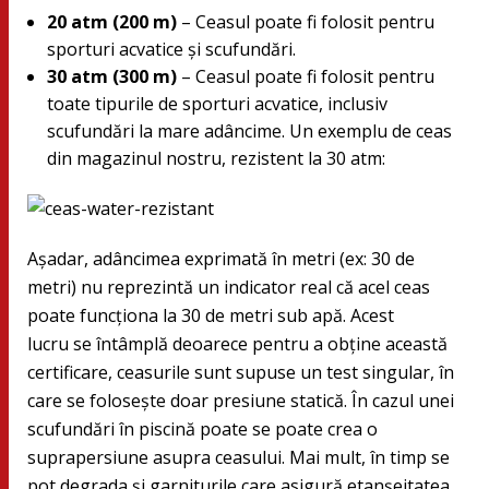
20 atm (200 m)
– Ceasul poate fi folosit pentru
sporturi acvatice şi scufundări.
30 atm (300 m)
– Ceasul poate fi folosit pentru
toate tipurile de sporturi acvatice, inclusiv
scufundări la mare adâncime. Un exemplu de ceas
din magazinul nostru, rezistent la 30 atm:
Aşadar, adâncimea exprimată în metri (ex: 30 de
metri) nu reprezintă un indicator real că acel ceas
poate funcţiona la 30 de metri sub apă. Acest
lucru se întâmplă deoarece pentru a obţine această
certificare, ceasurile sunt supuse un test singular, în
care se foloseşte doar presiune statică. În cazul unei
scufundări în piscină poate se poate crea o
suprapersiune asupra ceasului. Mai mult, în timp se
pot degrada şi garniturile care asigură etanşeitatea