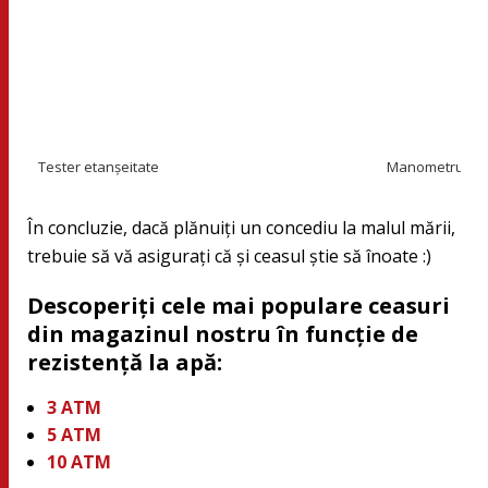
Tester etanşeitate
Manometru
În concluzie, dacă plănuiţi un concediu la malul mării,
trebuie să vă asiguraţi că şi ceasul ştie să înoate :)
Descoperiți cele mai populare ceasuri
din magazinul nostru în funcție de
rezistență la apă:
3 ATM
5 ATM
10 ATM