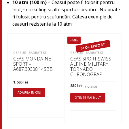
10 atm (100 m)
– Ceasul poate fi folosit pentru
înot, snorkeling şi alte sporturi acvatice. Nu poate
fi folosit pentru scufundări. Câteva exemple de
ceasuri rezistente la 10 atm:
-44%
STOC EPUIZAT
CEASURI BARBATESTI
CEASURI BARBATESTI
CEAS MONDAINE
CEAS SPORT SWISS
SPORT –
ALPINE MILITARY
A687.30308.14SBB
TORNADO
CHRONOGRAPH
1.685
lei
Prețul
Prețul
850
lei
1.530
lei
inițial
curent
ADAUGĂ ÎN COȘ
a
este:
fost:
850 lei.
CITEȘTE MAI MULT
1.530 lei.