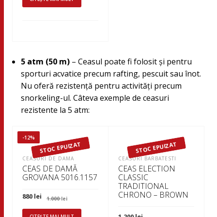
2.280 lei.
5 atm (50 m)
– Ceasul poate fi folosit și pentru
sporturi acvatice precum rafting, pescuit sau înot.
Nu oferă rezistenţă pentru activităţi precum
snorkeling-ul. Câteva exemple de ceasuri
rezistente la 5 atm:
-12%
STOC EPUIZAT
STOC EPUIZAT
CEASURI DE DAMA
CEASURI BARBATESTI
CEAS DE DAMĂ
CEAS ELECTION
GROVANA 5016.1157
CLASSIC
TRADITIONAL
CHRONO – BROWN
Prețul
Prețul
880
lei
1.000
lei
inițial
curent
a
este:
fost:
880 lei.
1.200
lei
CITEȘTE MAI MULT