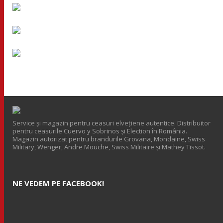
Service și magazin pentru ceasuri elveţiene autentice. Distribuitor
pentru ceasurile Cuervo y Sobrinos și Election în România.
Magazin autorizat pentru brandurile Grovana, Mondaine, Swiss
Military, Wenger, Andre Mouche, Swiss Militaire și Mathey Tissot.
NE VEDEM PE FACEBOOK!