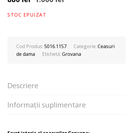
inițial
curent
a
este:
STOC EPUIZAT
fost:
880 lei.
1.000 lei.
Cod Produs:
5016.1157
Categorie:
Ceasuri
de dama
Etichetă:
Grovana
Descriere
Informații suplimentare