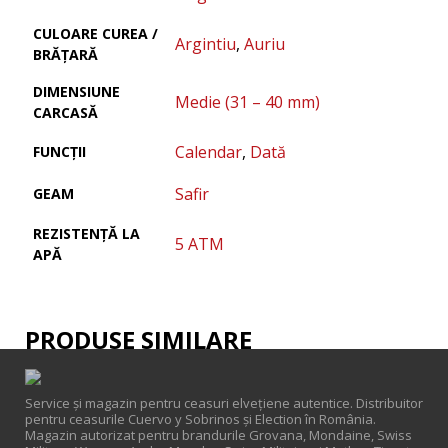
CULOARE CUREA /
Argintiu
,
Auriu
BRĂȚARĂ
DIMENSIUNE
Medie (31 – 40 mm)
CARCASĂ
Calendar
,
Dată
FUNCȚII
Safir
GEAM
REZISTENȚĂ LA
5 ATM
APĂ
PRODUSE SIMILARE
Service și magazin pentru ceasuri elveţiene autentice. Distribuitor
pentru ceasurile Cuervo y Sobrinos și Election în România.
Magazin autorizat pentru brandurile Grovana, Mondaine, Swiss