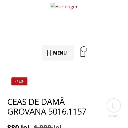
0
MENU
-12%
CEAS DE DAMĂ
GROVANA 5016.1157
SHARE
880
lei
1.000
lei
Prețul
Prețul