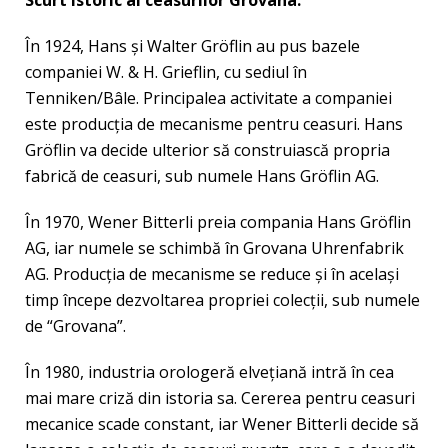
Scurt istoric al ceasurilor Grovana:
În 1924, Hans şi Walter Gröflin au pus bazele
companiei W. & H. Grieflin, cu sediul în
Tenniken/Bâle. Principalea activitate a companiei
este producţia de mecanisme pentru ceasuri. Hans
Gröflin va decide ulterior să construiască propria
fabrică de ceasuri, sub numele Hans Gröflin AG.
În 1970, Wener Bitterli preia compania Hans Gröflin
AG, iar numele se schimbă în Grovana Uhrenfabrik
AG. Producţia de mecanisme se reduce şi în acelaşi
timp începe dezvoltarea propriei colecţii, sub numele
de “Grovana”.
În 1980, industria orologeră elveţiană intră în cea
mai mare criză din istoria sa. Cererea pentru ceasuri
mecanice scade constant, iar Wener Bitterli decide să