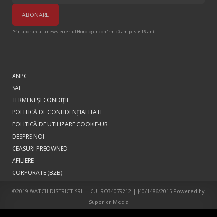
Prin abonarea la newsletter-ul Horologer confirm că am peste 16 ani.
ANPC
SAL
TERMENI ŞI CONDIŢII
POLITICĂ DE CONFIDENȚIALITATE
POLITICĂ DE UTILIZARE COOKIE-URI
DESPRE NOI
CEASURI PREOWNED
AFILIERE
CORPORATE (B2B)
©2019 WATCH DISTRICT SRL | CUI RO34079212 | J40/1486/2015 Powered by
Superior Media