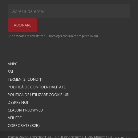
Prin abonarea la newsletter-ul Horologer confirm că am peste 16 ani.
ANPC
SAL
TERMENI ŞI CONDIŢII
POLITICĂ DE CONFIDENȚIALITATE
POLITICĂ DE UTILIZARE COOKIE-URI
DESPRE NOI
CEASURI PREOWNED
AFILIERE
CORPORATE (B2B)
©2019 WATCH DISTRICT SRL | CUI RO34079212 | J40/1486/2015 Powered by