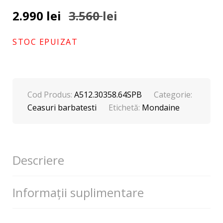
2.990
lei
3.560
lei
Prețul
Prețul
inițial
curent
a
este:
STOC EPUIZAT
fost:
2.990 lei.
3.560 lei.
Cod Produs:
A512.30358.64SPB
Categorie:
Ceasuri barbatesti
Etichetă:
Mondaine
Descriere
Informații suplimentare