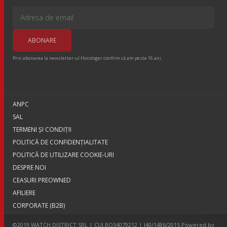
Prin abonarea la newsletter-ul Horologer confirm că am peste 16 ani.
ANPC
SAL
TERMENI ŞI CONDIŢII
POLITICĂ DE CONFIDENȚIALITATE
POLITICĂ DE UTILIZARE COOKIE-URI
DESPRE NOI
CEASURI PREOWNED
AFILIERE
CORPORATE (B2B)
©2019 WATCH DISTRICT SRL | CUI RO34079212 | J40/1486/2015 Powered by