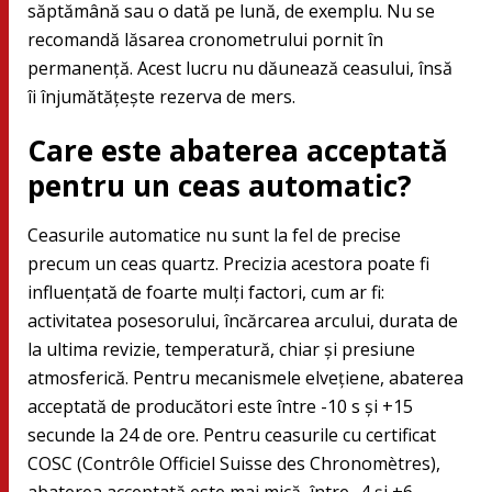
săptămână sau o dată pe lună, de exemplu. Nu se
recomandă lăsarea cronometrului pornit în
permanență. Acest lucru nu dăunează ceasului, însă
îi înjumătățește rezerva de mers.
Care este abaterea acceptată
pentru un ceas automatic?
Ceasurile automatice nu sunt la fel de precise
precum un ceas quartz. Precizia acestora poate fi
influențată de foarte mulți factori, cum ar fi:
activitatea posesorului, încărcarea arcului, durata de
la ultima revizie, temperatură, chiar și presiune
atmosferică. Pentru mecanismele elvețiene, abaterea
acceptată de producători este între -10 s și +15
secunde la 24 de ore. Pentru ceasurile cu certificat
COSC (Contrôle Officiel Suisse des Chronomètres),
abaterea acceptată este mai mică, între -4 și +6