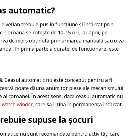
as automatic?
 elvețian trebuie pus în funcțiune și încărcat prin
c. Coroana se rotește de 10-15 ori, iar apoi, pe
ezerva de mers obținută prin armarea manuală sau o va
anual, în prima parte a duratei de funcționare, este
. Ceasul automatic nu este conceput pentru a fi
 excesivă poate dăuna anumitor piese ale mecanismului
 al coroanei. În acest sens, dacă ceasul automatic nu
i
watch winder
, care să îl țină în permanență încărcat.
rebuie supuse la șocuri
omatice nu sunt recomandate pentru activități care