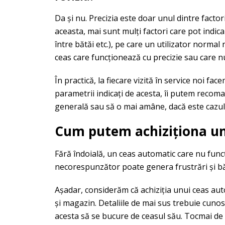
Da și nu. Precizia este doar unul dintre factor
aceasta, mai sunt mulți factori care pot indic
între bătăi etc.), pe care un utilizator normal 
ceas care funcționează cu precizie sau care nu
În practică, la fiecare vizită în service noi fa
parametrii indicați de acesta, îi putem recom
generală sau să o mai amâne, dacă este cazul. Î
Cum putem achiziționa un
Fără îndoială, un ceas automatic care nu fun
necorespunzător poate genera frustrări și bă
Așadar, considerăm că achiziția unui ceas aut
și magazin. Detaliile de mai sus trebuie cuno
acesta să se bucure de ceasul său. Tocmai d