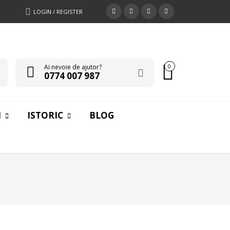
LOGIN / REGISTER
Ai nevoie de ajutor?
0
0774 007 987
I
ISTORIC
BLOG