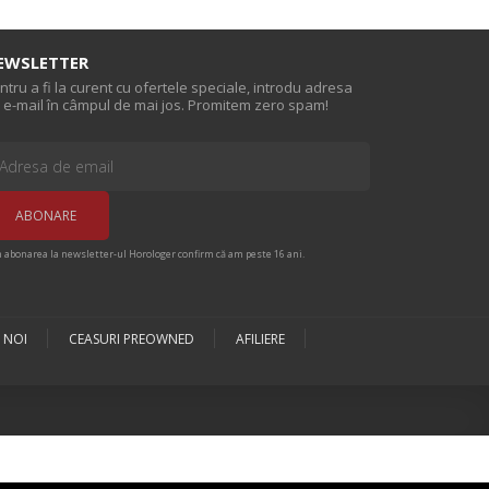
EWSLETTER
ntru a fi la curent cu ofertele speciale, introdu adresa
 e-mail în câmpul de mai jos. Promitem zero spam!
n abonarea la newsletter-ul Horologer confirm că am peste 16 ani.
 NOI
CEASURI PREOWNED
AFILIERE