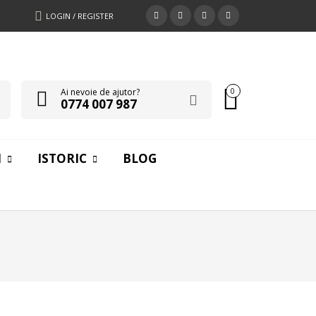
LOGIN / REGISTER
Ai nevoie de ajutor?
0
0774 007 987
I
ISTORIC
BLOG