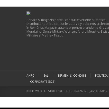
Service și magazin pentru ceasuri elveţiene autentice.
Distribuitor pentru ceasurile Cuervo y Sobrinos și Electi
în România. Magazin autorizat pentru brandurile Grova
Mondaine, Swiss Military, Wenger, Andre Mouche, Swis
Militaire și Mathey Tissot.
ANPC
SAL
TERMENI ŞI CONDIŢII
POLITICĂ
CORPORATE (B2B)
©2019 WATCH DISTRICT SRL | CUI RO34079212 | J40/1486/2015 