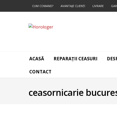
CUM COMAND?
AVANTAJE CLIENŢI
LIVRARE
GAR
CONTACT
ACASĂ
REPARAȚII CEASURI
DES
CONTACT
ceasornicarie bucures