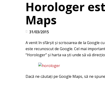
Horologer es
Maps
31/03/2015
A venit în sfârşit şi scrisoarea de la Google cu
este recunoscut de Google. Cel mai important 
“Horologer” şi harta va şti unde să vă direcţi
Dacă ne căutaţi pe Google Maps, să ne spuneţi