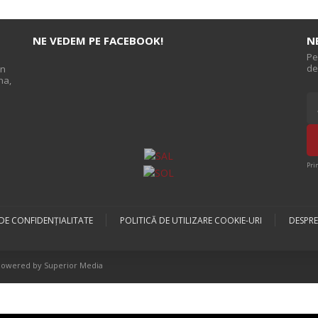
NE VEDEM PE FACEBOOK!
N
Pe
de
on
na,
s
Pri
 DE CONFIDENȚIALITATE
POLITICĂ DE UTILIZARE COOKIE-URI
DESPRE
Powered by Superior Media