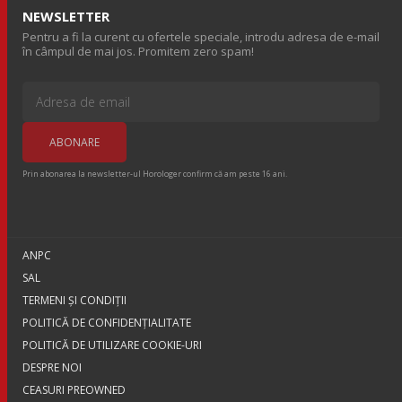
NEWSLETTER
Pentru a fi la curent cu ofertele speciale, introdu adresa de e-mail
în câmpul de mai jos. Promitem zero spam!
Prin abonarea la newsletter-ul Horologer confirm că am peste 16 ani.
ANPC
SAL
TERMENI ŞI CONDIŢII
POLITICĂ DE CONFIDENȚIALITATE
POLITICĂ DE UTILIZARE COOKIE-URI
DESPRE NOI
CEASURI PREOWNED