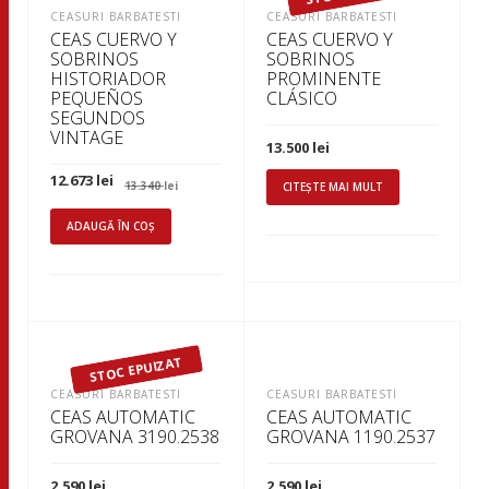
CEASURI BARBATESTI
CEASURI BARBATESTI
CEAS CUERVO Y
CEAS CUERVO Y
SOBRINOS
SOBRINOS
HISTORIADOR
PROMINENTE
PEQUEÑOS
CLÁSICO
SEGUNDOS
VINTAGE
13.500
lei
Prețul
Prețul
12.673
lei
13.340
lei
CITEȘTE MAI MULT
inițial
curent
a
este:
fost:
12.673 lei.
ADAUGĂ ÎN COȘ
13.340 lei.
STOC EPUIZAT
CEASURI BARBATESTI
CEASURI BARBATESTI
CEAS AUTOMATIC
CEAS AUTOMATIC
GROVANA 3190.2538
GROVANA 1190.2537
2.590
lei
2.590
lei