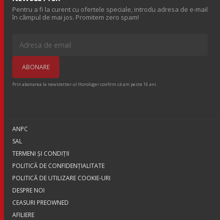
Pentru a fi la curent cu ofertele speciale, introdu adresa de e-mail
în câmpul de mai jos. Promitem zero spam!
Prin abonarea la newsletter-ul Horologer confirm că am peste 16 ani.
ANPC
SAL
TERMENI ŞI CONDIŢII
POLITICĂ DE CONFIDENȚIALITATE
POLITICĂ DE UTILIZARE COOKIE-URI
DESPRE NOI
CEASURI PREOWNED
AFILIERE