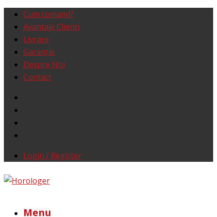
Cum comand?
Avantaje Clienţi
Livrare
Garanţie
Despre Noi
Contact
Login / Register
Menu