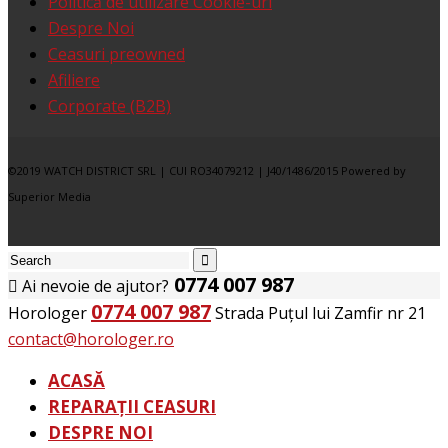
Politică de utilizare Cookie-uri
Despre Noi
Ceasuri preowned
Afiliere
Corporate (B2B)
©2019 WATCH DISTRICT SRL | CUI RO34079212 | J40/1486/2015 Powered by
Superior Media
0774 007 987
Ai nevoie de ajutor?
0774 007 987
Horologer
Strada Puțul lui Zamfir nr 21
contact@horologer.ro
ACASĂ
REPARAȚII CEASURI
DESPRE NOI