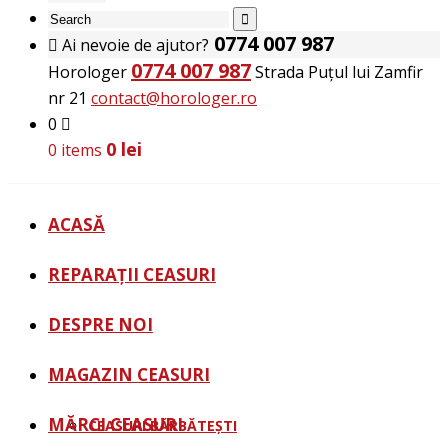
0774 007 987
Ai nevoie de ajutor?
0774 007 987
Horologer
Strada Puțul lui Zamfir
nr 21
contact@horologer.ro
0
0
lei
0 items
ACASĂ
REPARAȚII CEASURI
DESPRE NOI
MAGAZIN CEASURI
MĂRCI CEASURI
CEASURI BĂRBĂTEȘTI