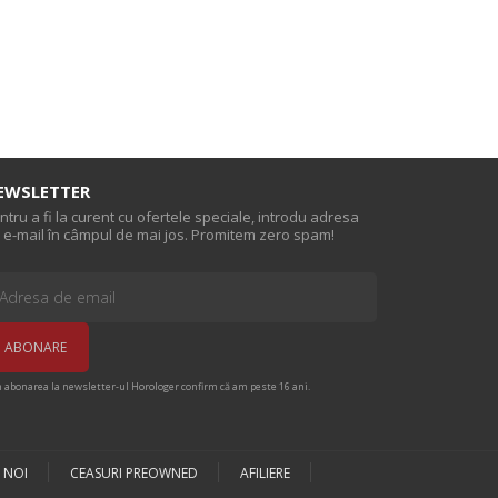
EWSLETTER
ntru a fi la curent cu ofertele speciale, introdu adresa
 e-mail în câmpul de mai jos. Promitem zero spam!
n abonarea la newsletter-ul Horologer confirm că am peste 16 ani.
 NOI
CEASURI PREOWNED
AFILIERE