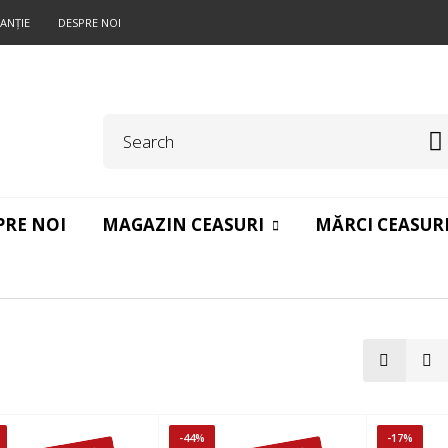
ANŢIE
DESPRE NOI
PRE NOI
MAGAZIN CEASURI
MĂRCI CEASUR
-44%
-17%