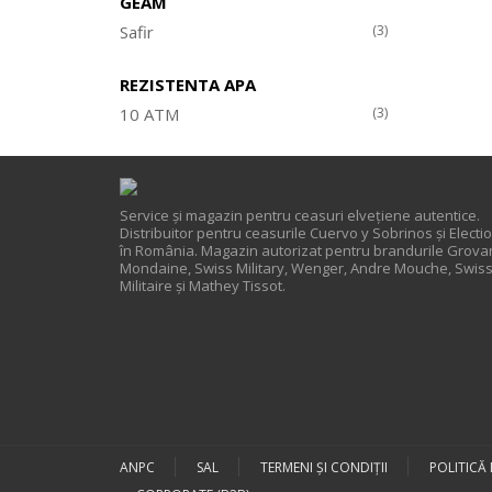
GEAM
Safir
(3)
REZISTENTA APA
10 ATM
(3)
Service și magazin pentru ceasuri elveţiene autentice.
Distribuitor pentru ceasurile Cuervo y Sobrinos și Electi
în România. Magazin autorizat pentru brandurile Grova
Mondaine, Swiss Military, Wenger, Andre Mouche, Swis
Militaire și Mathey Tissot.
ANPC
SAL
TERMENI ŞI CONDIŢII
POLITICĂ