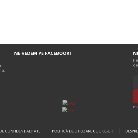
NE VEDEM PE FACEBOOK!
N
Pe
de
on
na,
s
Pri
 DE CONFIDENȚIALITATE
POLITICĂ DE UTILIZARE COOKIE-URI
DESPRE