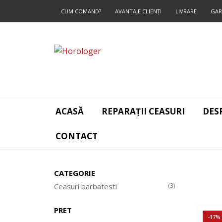
CUM COMAND?
AVANTAJE CLIENŢI
LIVRARE
GAR
CONTACT
ACASĂ
REPARAȚII CEASURI
DES
CONTACT
CATEGORIE
Ceasuri barbatesti
(3)
PRET
-17%