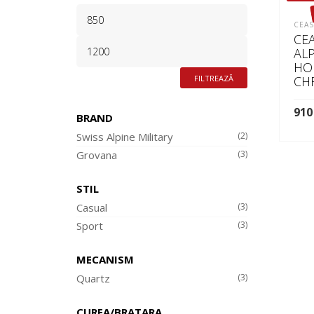
PREȚ
MINIM
CEAS
CE
PREȚ
ALP
MAXIM
HO
FILTREAZĂ
CH
91
BRAND
Swiss Alpine Military
(2)
CI
Grovana
(3)
STIL
Casual
(3)
Sport
(3)
MECANISM
Quartz
(3)
CUREA/BRATARA