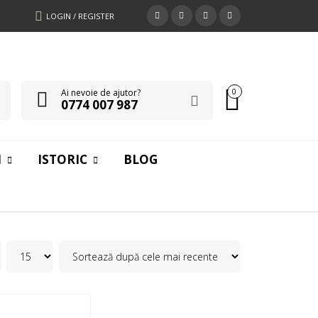
LOGIN / REGISTER
Ai nevoie de ajutor?
0
0774 007 987
I
ISTORIC
BLOG