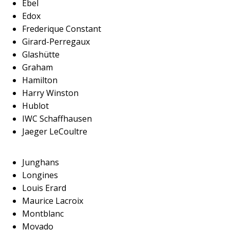
Ebel
Edox
Frederique Constant
Girard-Perregaux
Glashütte
Graham
Hamilton
Harry Winston
Hublot
IWC Schaffhausen
Jaeger LeCoultre
Junghans
Longines
Louis Erard
Maurice Lacroix
Montblanc
Movado