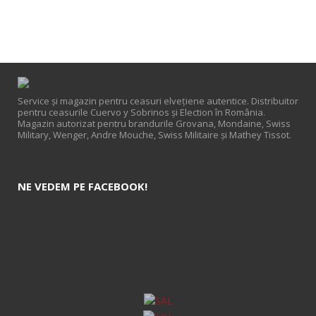
Service și magazin pentru ceasuri elveţiene autentice. Distribuitor
pentru ceasurile Cuervo y Sobrinos și Election în România.
Magazin autorizat pentru brandurile Grovana, Mondaine, Swiss
Military, Wenger, Andre Mouche, Swiss Militaire și Mathey Tissot.
NE VEDEM PE FACEBOOK!