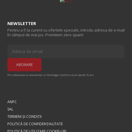
NEWSLETTER
Pentru a fi la curent cu ofertele speciale, introdu adresa de e-mail
în câmpul de mai jos. Promitem zero spam!
Prin abonarea la newsletter-ul Horologer confirm că am peste 16 ani.
ANPC
SAL
TERMENI ŞI CONDIŢII
POLITICĂ DE CONFIDENȚIALITATE
POLITICĂ DE UTILIZARE COOKIE-URI