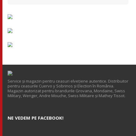
Service și magazin pentru ceasuri elveţiene autentice. Distribuitor
pentru ceasurile Cuervo y Sobrinos și Election în România.
Magazin autorizat pentru brandurile Grovana, Mondaine, Swiss
Military, Wenger, Andre Mouche, Swiss Militaire și Mathey Tissot.
NE VEDEM PE FACEBOOK!