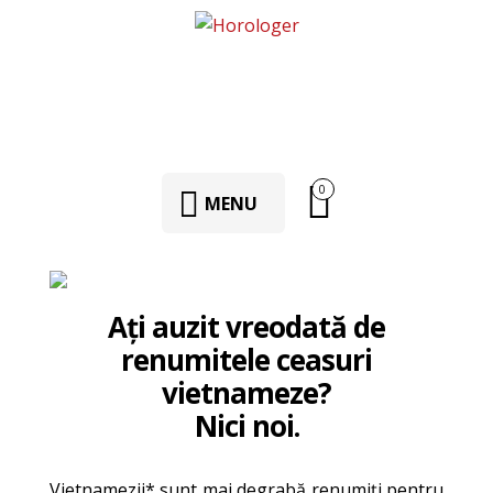
0
MENU
Aţi auzit vreodată de
renumitele ceasuri
vietnameze?
Nici noi.
Vietnamezii* sunt mai degrabă renumiţi pentru