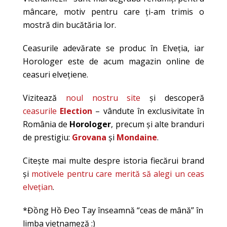
mâncare, motiv pentru care ţi-am trimis o
mostră din bucătăria lor.
Ceasurile adevărate se produc în Elveţia, iar
Horologer este de acum magazin online de
ceasuri elveţiene.
Vizitează
noul nostru site
şi descoperă
ceasurile
Election
– vândute în exclusivitate în
România de
Horologer
, precum şi alte branduri
de prestigiu:
Grovana
şi
Mondaine
.
Citeşte mai multe despre istoria fiecărui brand
şi
motivele pentru care merită să alegi un ceas
elveţian
.
*Đồng Hồ Đeo Tay înseamnă “ceas de mână” în
limba vietnameză :)